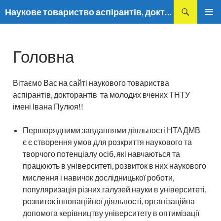
Пошук
Наукове товариство аспірантів, докторантів та молодих вчених
ПЕРЕМІСТИТИСЬ
ГОЛОВ
ДО
МЕНЮ
ТЕКСТУ
Головна
Вітаємо Вас на сайті наукового товариства
аспірантів, докторантів та молодих вчених ТНТУ
імені Івана Пулюя!!
Першорядними завданнями діяльності НТАДМВ
є є створення умов для розкриття наукового та
творчого потенціалу осіб, які навчаються та
працюють в університеті, розвиток в них наукового
мислення і навичок
досл
ідницької роботи,
популяризація різних галузей науки в університеті,
розвиток інноваційної діяльності, організаційна
допомога керівництву університету в оптимізації