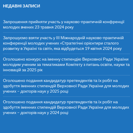
к
НЕДАВНІ ЗАПИСИ
:
Запрошення прийняти участь у науково-практичній конфренції
молодих вчених 23 травня 2024 року
Запрошуємо взяти участь у ІІІ Міжнародній науково-практичній
конференції молодих учених «Стратегічні орієнтири сталого
розвитку в Україні та світі», яка відбудеться 19 квітня 2024 року
Оголошено конкурс на іменну стипендію Верховної Ради України
молодим ученим за тематиками Комітету з питань освіти, науки та
інновацій за 2025 рік
Оголошено подання кандидатур претендентів та їх робіт на
здобуття іменних стипендій Верховної Ради України для молодих
учених – докторів наук у 2025 році
Оголошено подання кандидатур претендентів та їх робіт на
здобуття іменних стипендій Верховної Ради України для молодих
учених – докторів наук у 2024 році