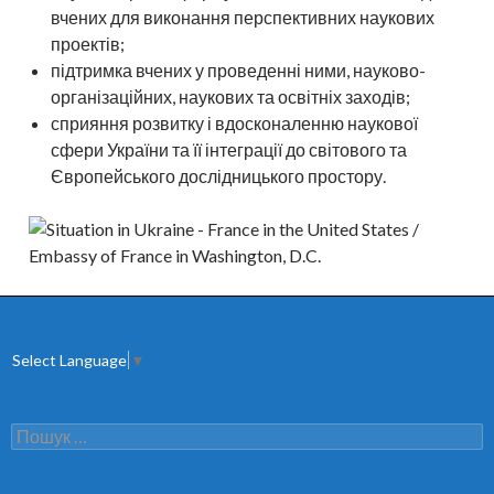
вчених для виконання перспективних наукових
проектів;
підтримка вчених у проведенні ними, науково-
організаційних, наукових та освітніх заходів;
сприяння розвитку і вдосконаленню наукової
сфери України та її інтеграції до світового та
Європейського дослідницького простору.
Select Language
▼
П
о
ш
у